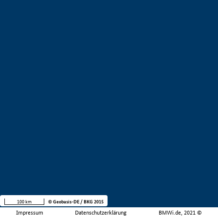
100 km
© Geobasis-DE / BKG 2015
Impressum
Datenschutzerklärung
BMWi.de, 2021 ©