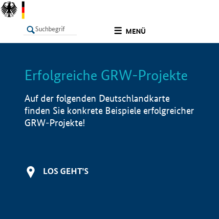
undefined
MENÜ
Erfolgreiche GRW-Projekte
LISTE
Filter
Info
Auf der folgenden Deutschlandkarte
finden Sie konkrete Beispiele erfolgreicher
GRW-Projekte!
LOS GEHT'S