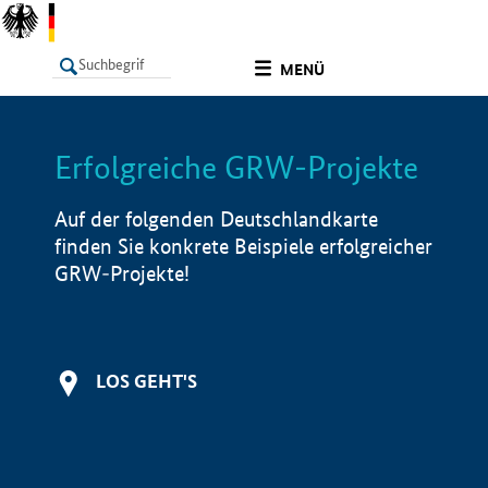
undefined
MENÜ
Erfolgreiche GRW-Projekte
LISTE
Filter
Info
Auf der folgenden Deutschlandkarte
finden Sie konkrete Beispiele erfolgreicher
GRW-Projekte!
LOS GEHT'S