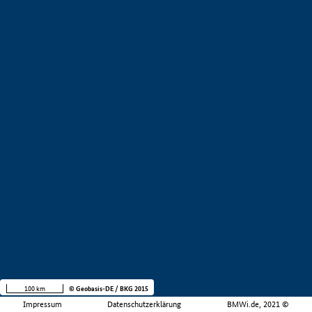
100 km
© Geobasis-DE / BKG 2015
Impressum
Datenschutzerklärung
BMWi.de, 2021 ©