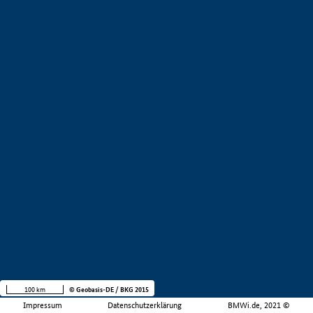
100 km
© Geobasis-DE / BKG 2015
Impressum
Datenschutzerklärung
BMWi.de, 2021 ©