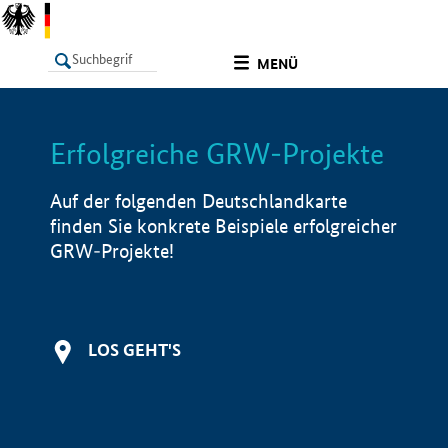
undefined
MENÜ
Erfolgreiche GRW-Projekte
LISTE
Filter
Info
Auf der folgenden Deutschlandkarte
finden Sie konkrete Beispiele erfolgreicher
GRW-Projekte!
LOS GEHT'S