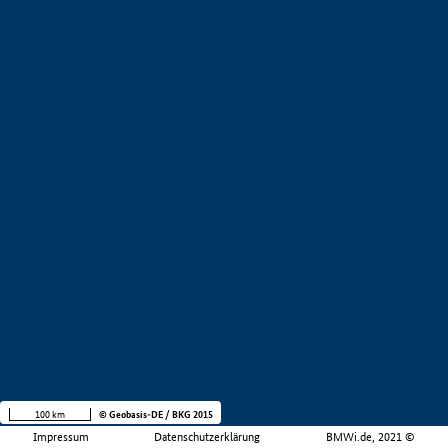
100 km
© Geobasis-DE / BKG 2015
Impressum
Datenschutzerklärung
BMWi.de, 2021 ©