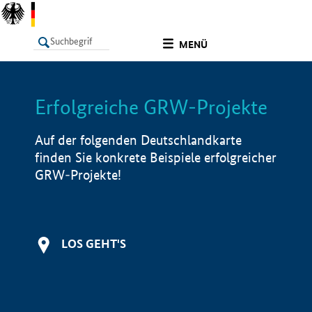
undefined
MENÜ
Erfolgreiche GRW-Projekte
LISTE
Filter
Info
Auf der folgenden Deutschlandkarte
finden Sie konkrete Beispiele erfolgreicher
GRW-Projekte!
LOS GEHT'S