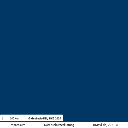
100 km
© Geobasis-DE / BKG 2015
Impressum
Datenschutzerklärung
BMWi.de, 2021 ©