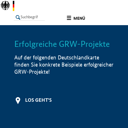
undefined
MENÜ
Erfolgreiche GRW-Projekte
LISTE
Filter
Info
Auf der folgenden Deutschlandkarte
finden Sie konkrete Beispiele erfolgreicher
GRW-Projekte!
LOS GEHT'S