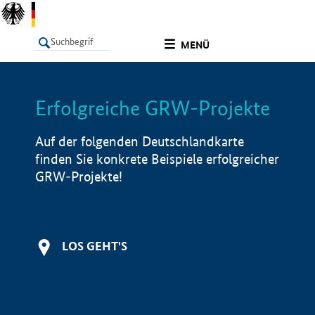
undefined
MENÜ
Erfolgreiche GRW-Projekte
LISTE
Filter
Info
Auf der folgenden Deutschlandkarte
finden Sie konkrete Beispiele erfolgreicher
GRW-Projekte!
LOS GEHT'S