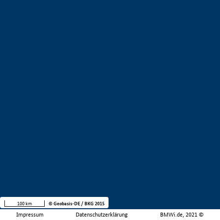
100 km
© Geobasis-DE / BKG 2015
Impressum
Datenschutzerklärung
BMWi.de, 2021 ©