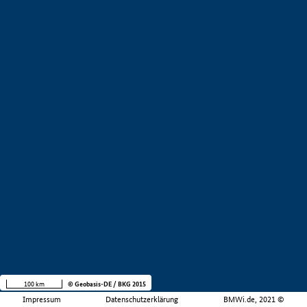
100 km
© Geobasis-DE / BKG 2015
Impressum
Datenschutzerklärung
BMWi.de, 2021 ©