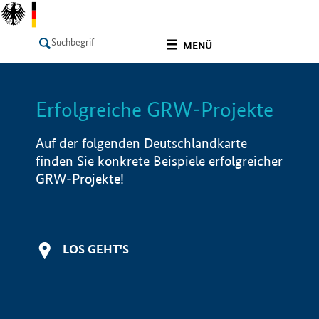
undefined
MENÜ
Erfolgreiche GRW-Projekte
LISTE
Filter
Info
Auf der folgenden Deutschlandkarte
finden Sie konkrete Beispiele erfolgreicher
GRW-Projekte!
LOS GEHT'S