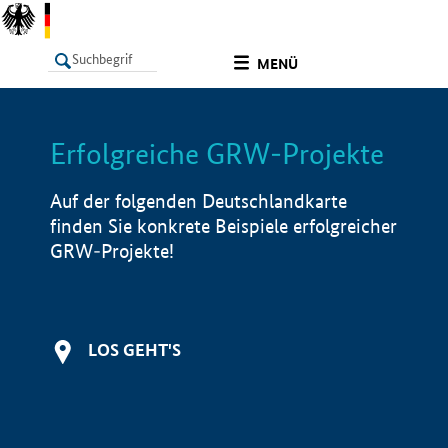
undefined
MENÜ
Erfolgreiche GRW-Projekte
LISTE
Filter
Info
Auf der folgenden Deutschlandkarte
finden Sie konkrete Beispiele erfolgreicher
GRW-Projekte!
LOS GEHT'S