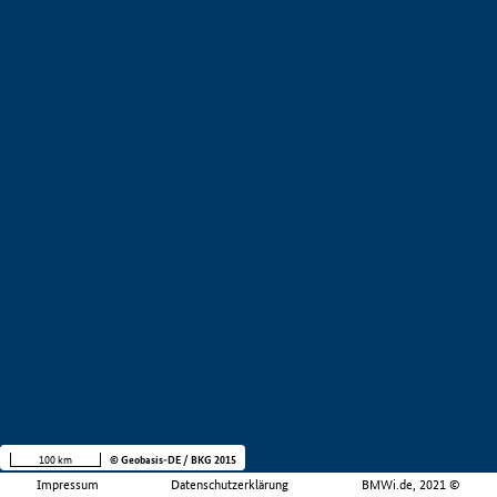
100 km
© Geobasis-DE / BKG 2015
Impressum
Datenschutzerklärung
BMWi.de, 2021 ©