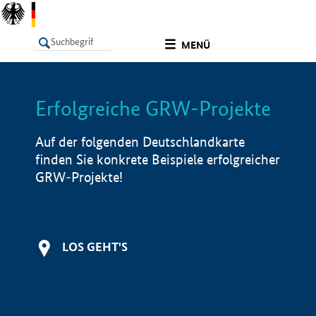
undefined
MENÜ
Erfolgreiche GRW-Projekte
LISTE
Filter
Info
Auf der folgenden Deutschlandkarte
finden Sie konkrete Beispiele erfolgreicher
GRW-Projekte!
LOS GEHT'S