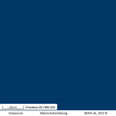
100 km
© Geobasis-DE / BKG 2015
Impressum
Datenschutzerklärung
BMWi.de, 2021 ©