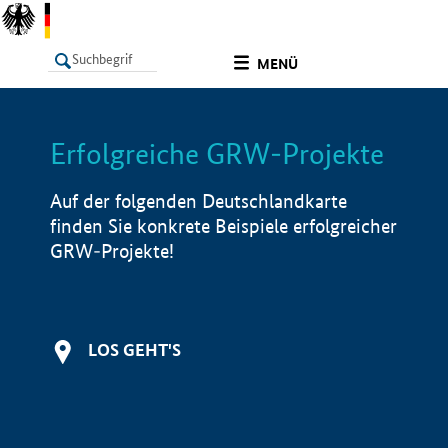
undefined
MENÜ
Erfolgreiche GRW-Projekte
LISTE
Filter
Info
Auf der folgenden Deutschlandkarte
finden Sie konkrete Beispiele erfolgreicher
GRW-Projekte!
LOS GEHT'S