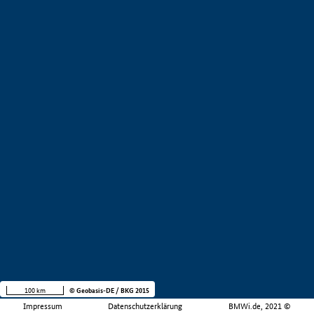
100 km
© Geobasis-DE / BKG 2015
Impressum
Datenschutzerklärung
BMWi.de, 2021 ©