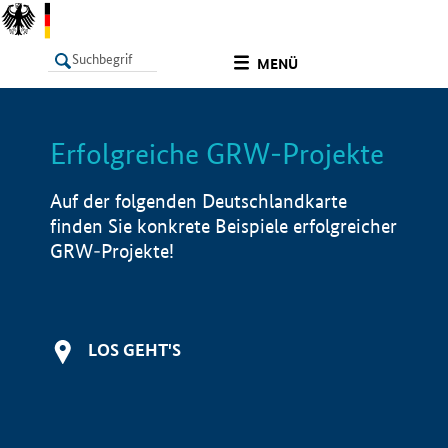
undefined
MENÜ
Erfolgreiche GRW-Projekte
LISTE
Filter
Info
Auf der folgenden Deutschlandkarte
finden Sie konkrete Beispiele erfolgreicher
GRW-Projekte!
LOS GEHT'S