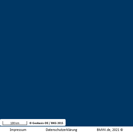
100 km
© Geobasis-DE / BKG 2015
Impressum
Datenschutzerklärung
BMWi.de, 2021 ©