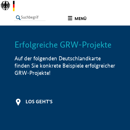
undefined
MENÜ
Erfolgreiche GRW-Projekte
LISTE
Filter
Info
Auf der folgenden Deutschlandkarte
finden Sie konkrete Beispiele erfolgreicher
GRW-Projekte!
LOS GEHT'S