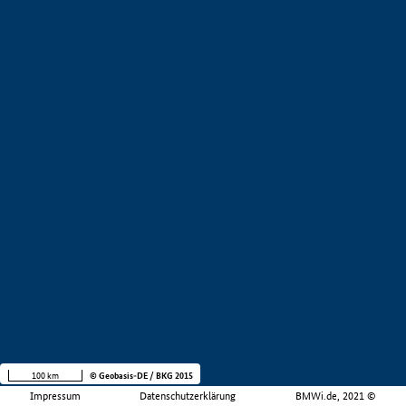
100 km
© Geobasis-DE / BKG 2015
Impressum
Datenschutzerklärung
BMWi.de, 2021 ©