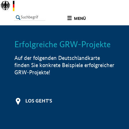
undefined
MENÜ
Erfolgreiche GRW-Projekte
LISTE
Filter
Info
Auf der folgenden Deutschlandkarte
finden Sie konkrete Beispiele erfolgreicher
GRW-Projekte!
LOS GEHT'S