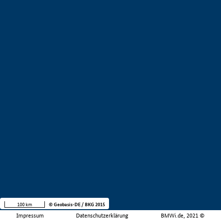
100 km
© Geobasis-DE / BKG 2015
Impressum
Datenschutzerklärung
BMWi.de, 2021 ©