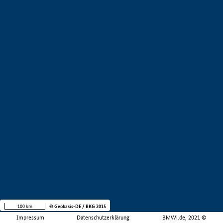
100 km
© Geobasis-DE / BKG 2015
Impressum
Datenschutzerklärung
BMWi.de, 2021 ©