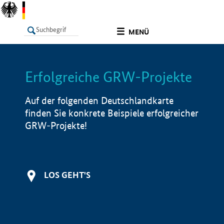
undefined
MENÜ
Erfolgreiche GRW-Projekte
LISTE
Filter
Info
Auf der folgenden Deutschlandkarte
finden Sie konkrete Beispiele erfolgreicher
GRW-Projekte!
LOS GEHT'S