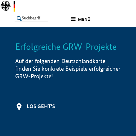
undefined
MENÜ
Erfolgreiche GRW-Projekte
LISTE
Filter
Info
Auf der folgenden Deutschlandkarte
finden Sie konkrete Beispiele erfolgreicher
GRW-Projekte!
LOS GEHT'S