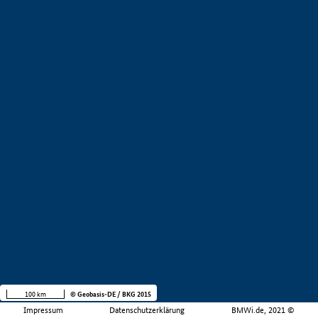
100 km
© Geobasis-DE / BKG 2015
Impressum
Datenschutzerklärung
BMWi.de, 2021 ©