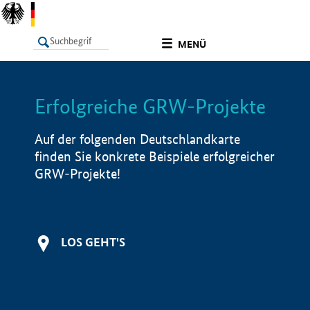
undefined
MENÜ
Erfolgreiche GRW-Projekte
LISTE
Filter
Info
Auf der folgenden Deutschlandkarte
finden Sie konkrete Beispiele erfolgreicher
GRW-Projekte!
LOS GEHT'S