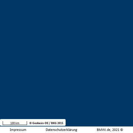
100 km
© Geobasis-DE / BKG 2015
Impressum
Datenschutzerklärung
BMWi.de, 2021 ©