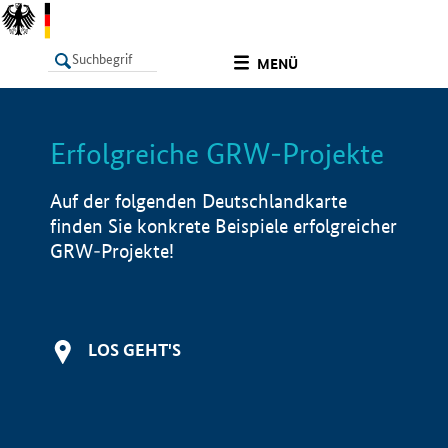
undefined
MENÜ
Erfolgreiche GRW-Projekte
LISTE
Filter
Info
Auf der folgenden Deutschlandkarte
finden Sie konkrete Beispiele erfolgreicher
GRW-Projekte!
LOS GEHT'S