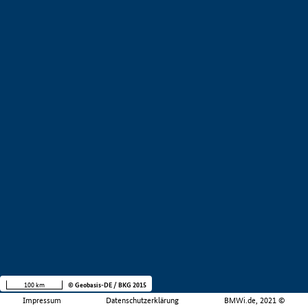
100 km
© Geobasis-DE / BKG 2015
Impressum
Datenschutzerklärung
BMWi.de, 2021 ©