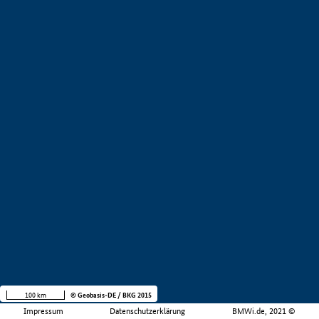
100 km
© Geobasis-DE / BKG 2015
Impressum
Datenschutzerklärung
BMWi.de, 2021 ©