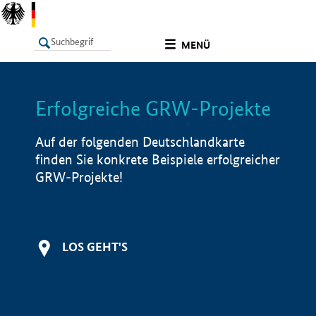
undefined
MENÜ
Erfolgreiche GRW-Projekte
LISTE
Filter
Info
Auf der folgenden Deutschlandkarte
finden Sie konkrete Beispiele erfolgreicher
GRW-Projekte!
LOS GEHT'S