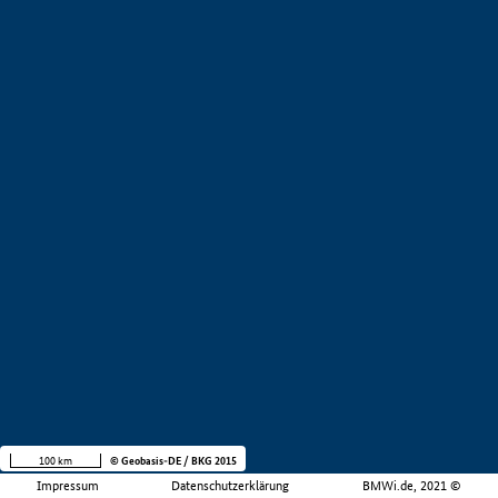
100 km
© Geobasis-DE / BKG 2015
Impressum
Datenschutzerklärung
BMWi.de, 2021 ©