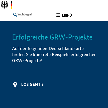
undefined
MENÜ
Erfolgreiche GRW-Projekte
LISTE
Filter
Info
Auf der folgenden Deutschlandkarte
finden Sie konkrete Beispiele erfolgreicher
GRW-Projekte!
LOS GEHT'S