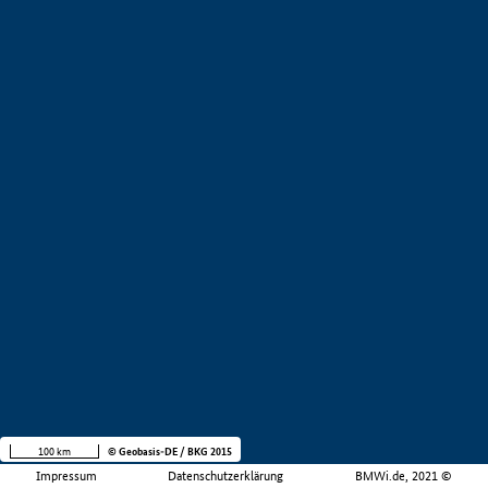
100 km
© Geobasis-DE / BKG 2015
Impressum
Datenschutzerklärung
BMWi.de, 2021 ©