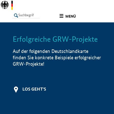
undefined
MENÜ
Erfolgreiche GRW-Projekte
LISTE
Filter
Info
Auf der folgenden Deutschlandkarte
finden Sie konkrete Beispiele erfolgreicher
GRW-Projekte!
LOS GEHT'S