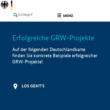
undefined
MENÜ
Erfolgreiche GRW-Projekte
LISTE
Filter
Info
Auf der folgenden Deutschlandkarte
finden Sie konkrete Beispiele erfolgreicher
GRW-Projekte!
LOS GEHT'S