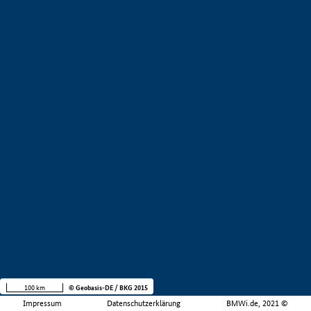
100 km
© Geobasis-DE / BKG 2015
Impressum
Datenschutzerklärung
BMWi.de, 2021 ©