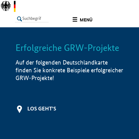
undefined
MENÜ
Erfolgreiche GRW-Projekte
LISTE
Filter
Info
Auf der folgenden Deutschlandkarte
finden Sie konkrete Beispiele erfolgreicher
GRW-Projekte!
LOS GEHT'S