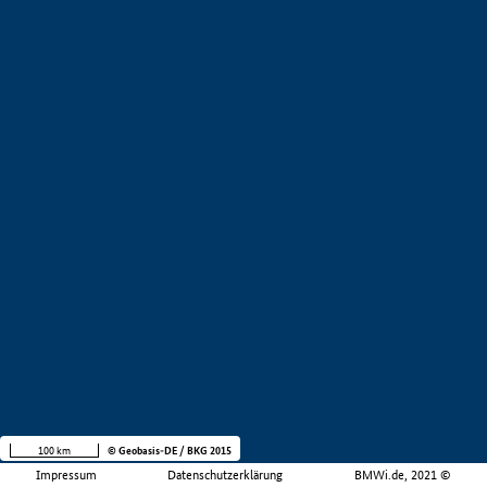
100 km
© Geobasis-DE / BKG 2015
Impressum
Datenschutzerklärung
BMWi.de, 2021 ©