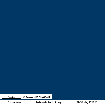
100 km
© Geobasis-DE / BKG 2015
Impressum
Datenschutzerklärung
BMWi.de, 2021 ©