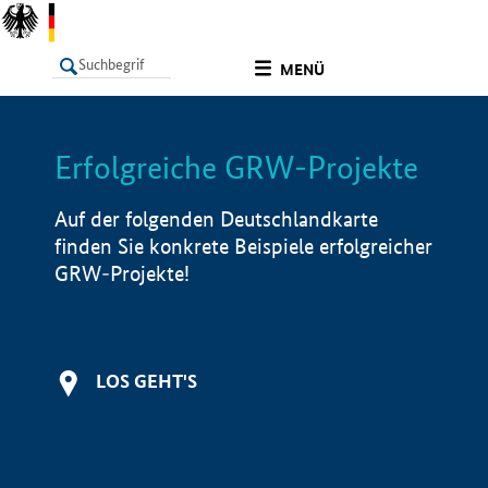
undefined
MENÜ
Erfolgreiche GRW-Projekte
LISTE
Filter
Info
Auf der folgenden Deutschlandkarte
finden Sie konkrete Beispiele erfolgreicher
GRW-Projekte!
LOS GEHT'S