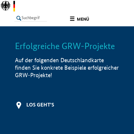
undefined
MENÜ
Erfolgreiche GRW-Projekte
LISTE
Filter
Info
Auf der folgenden Deutschlandkarte
finden Sie konkrete Beispiele erfolgreicher
GRW-Projekte!
LOS GEHT'S