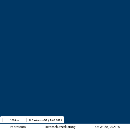
100 km
© Geobasis-DE / BKG 2015
Impressum
Datenschutzerklärung
BMWi.de, 2021 ©