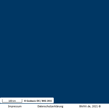
100 km
© Geobasis-DE / BKG 2015
Impressum
Datenschutzerklärung
BMWi.de, 2021 ©