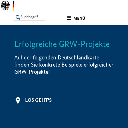
undefined
MENÜ
Erfolgreiche GRW-Projekte
LISTE
Filter
Info
Auf der folgenden Deutschlandkarte
finden Sie konkrete Beispiele erfolgreicher
GRW-Projekte!
LOS GEHT'S