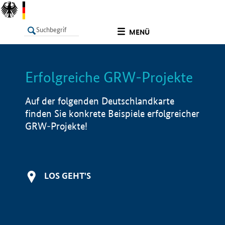
undefined
MENÜ
Erfolgreiche GRW-Projekte
LISTE
Filter
Info
Auf der folgenden Deutschlandkarte
finden Sie konkrete Beispiele erfolgreicher
GRW-Projekte!
LOS GEHT'S