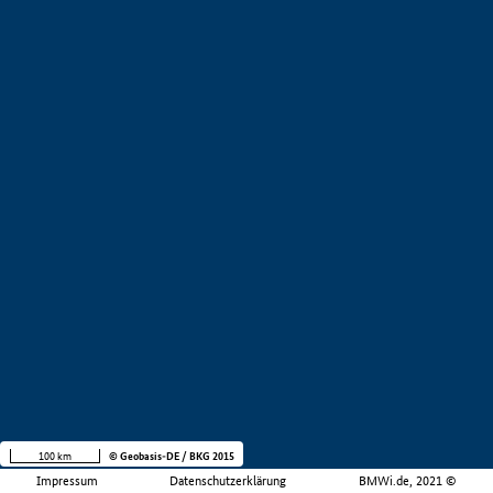
100 km
© Geobasis-DE / BKG 2015
Impressum
Datenschutzerklärung
BMWi.de, 2021 ©