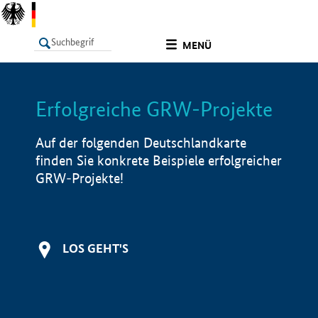
undefined
MENÜ
Erfolgreiche GRW-Projekte
LISTE
Filter
Info
Auf der folgenden Deutschlandkarte
finden Sie konkrete Beispiele erfolgreicher
GRW-Projekte!
LOS GEHT'S