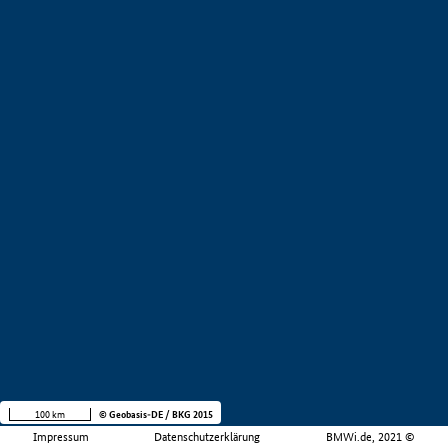
100 km
© Geobasis-DE / BKG 2015
Impressum
Datenschutzerklärung
BMWi.de, 2021 ©