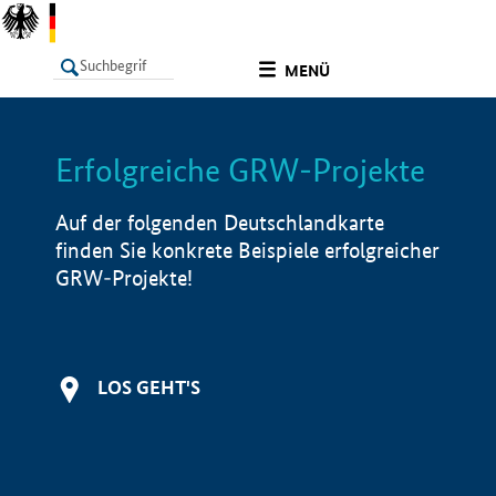
undefined
MENÜ
Erfolgreiche GRW-Projekte
LISTE
Filter
Info
Auf der folgenden Deutschlandkarte
finden Sie konkrete Beispiele erfolgreicher
GRW-Projekte!
LOS GEHT'S