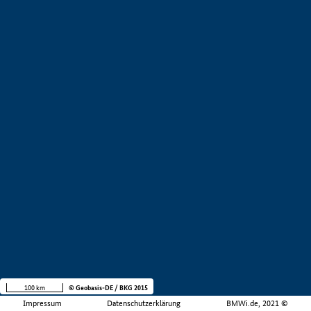
100 km
© Geobasis-DE / BKG 2015
Impressum
Datenschutzerklärung
BMWi.de, 2021 ©