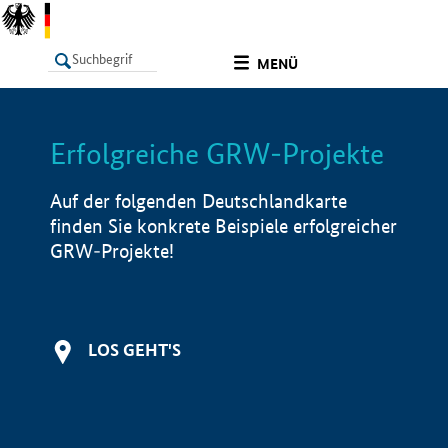
undefined
MENÜ
Erfolgreiche GRW-Projekte
LISTE
Filter
Info
Auf der folgenden Deutschlandkarte
finden Sie konkrete Beispiele erfolgreicher
GRW-Projekte!
LOS GEHT'S