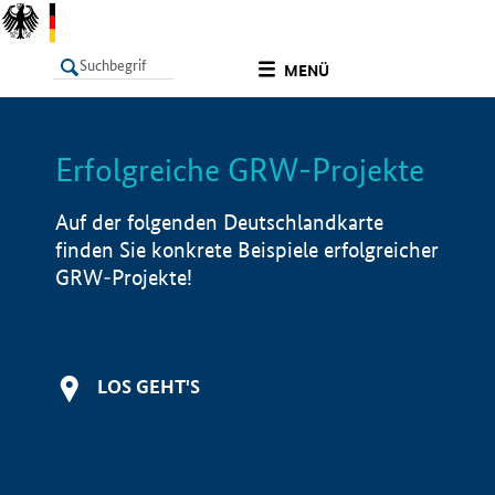
undefined
MENÜ
Erfolgreiche GRW-Projekte
LISTE
Filter
Info
Auf der folgenden Deutschlandkarte
finden Sie konkrete Beispiele erfolgreicher
GRW-Projekte!
LOS GEHT'S