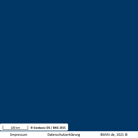
100 km
© Geobasis-DE / BKG 2015
Impressum
Datenschutzerklärung
BMWi.de, 2021 ©