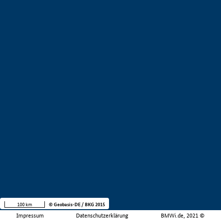
100 km
© Geobasis-DE / BKG 2015
Impressum
Datenschutzerklärung
BMWi.de, 2021 ©