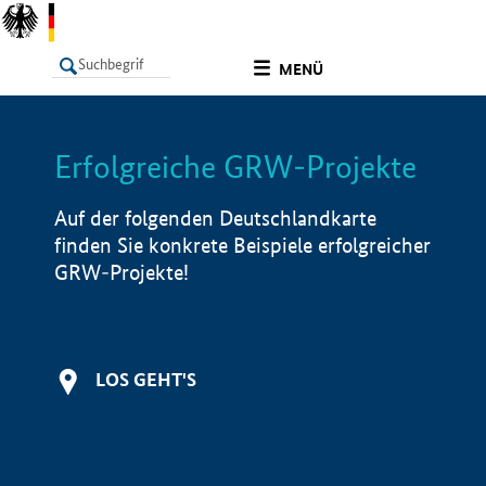
undefined
MENÜ
Erfolgreiche GRW-Projekte
LISTE
Filter
Info
Auf der folgenden Deutschlandkarte
finden Sie konkrete Beispiele erfolgreicher
GRW-Projekte!
LOS GEHT'S