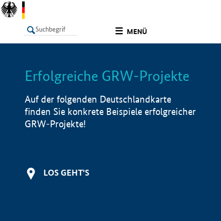
undefined
MENÜ
Erfolgreiche GRW-Projekte
LISTE
Filter
Info
Auf der folgenden Deutschlandkarte
finden Sie konkrete Beispiele erfolgreicher
GRW-Projekte!
LOS GEHT'S