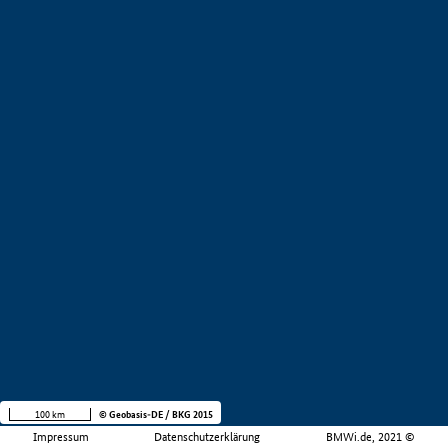
100 km
© Geobasis-DE / BKG 2015
Impressum
Datenschutzerklärung
BMWi.de, 2021 ©