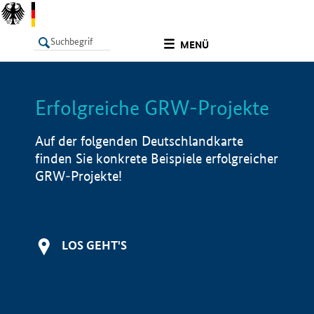
undefined
MENÜ
Erfolgreiche GRW-Projekte
LISTE
Filter
Info
Auf der folgenden Deutschlandkarte
finden Sie konkrete Beispiele erfolgreicher
GRW-Projekte!
LOS GEHT'S