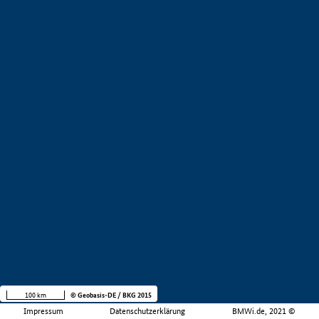
100 km
© Geobasis-DE / BKG 2015
Impressum
Datenschutzerklärung
BMWi.de, 2021 ©