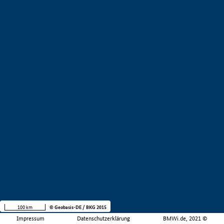
100 km
© Geobasis-DE / BKG 2015
Impressum
Datenschutzerklärung
BMWi.de, 2021 ©