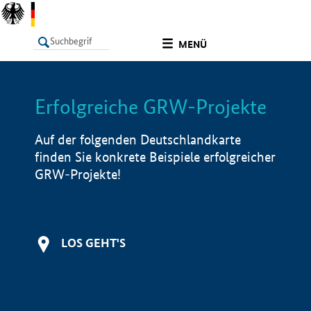
undefined
MENÜ
Erfolgreiche GRW-Projekte
LISTE
Filter
Info
Auf der folgenden Deutschlandkarte
finden Sie konkrete Beispiele erfolgreicher
GRW-Projekte!
LOS GEHT'S