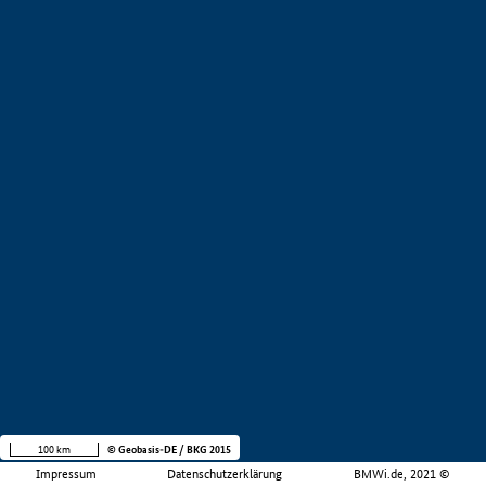
100 km
© Geobasis-DE / BKG 2015
Impressum
Datenschutzerklärung
BMWi.de, 2021 ©