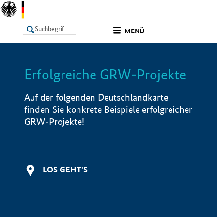
undefined
MENÜ
Erfolgreiche GRW-Projekte
LISTE
Filter
Info
Auf der folgenden Deutschlandkarte
finden Sie konkrete Beispiele erfolgreicher
GRW-Projekte!
LOS GEHT'S