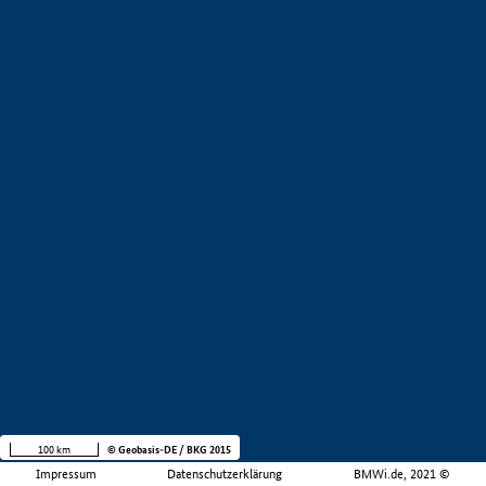
100 km
© Geobasis-DE / BKG 2015
Impressum
Datenschutzerklärung
BMWi.de, 2021 ©