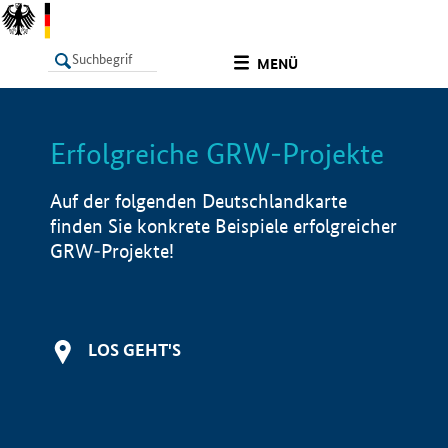
undefined
MENÜ
Erfolgreiche GRW-Projekte
LISTE
Filter
Info
Auf der folgenden Deutschlandkarte
finden Sie konkrete Beispiele erfolgreicher
GRW-Projekte!
LOS GEHT'S