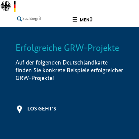
undefined
MENÜ
Erfolgreiche GRW-Projekte
LISTE
Filter
Info
Auf der folgenden Deutschlandkarte
finden Sie konkrete Beispiele erfolgreicher
GRW-Projekte!
LOS GEHT'S