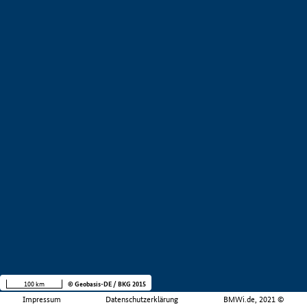
100 km
© Geobasis-DE / BKG 2015
Impressum
Datenschutzerklärung
BMWi.de, 2021 ©