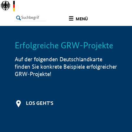
undefined
MENÜ
Erfolgreiche GRW-Projekte
LISTE
Filter
Info
Auf der folgenden Deutschlandkarte
finden Sie konkrete Beispiele erfolgreicher
GRW-Projekte!
LOS GEHT'S