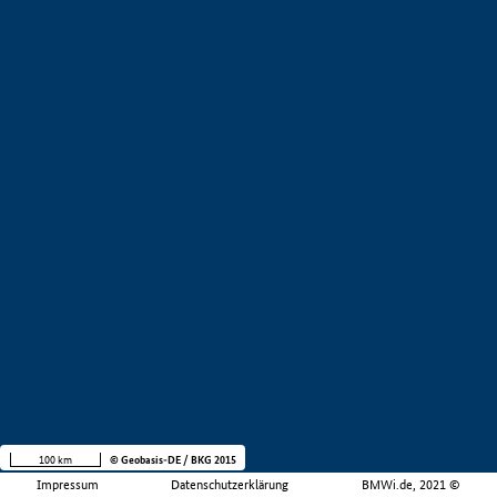
100 km
© Geobasis-DE / BKG 2015
Impressum
Datenschutzerklärung
BMWi.de, 2021 ©