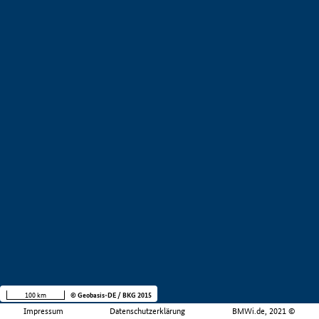
100 km
© Geobasis-DE / BKG 2015
Impressum
Datenschutzerklärung
BMWi.de, 2021 ©