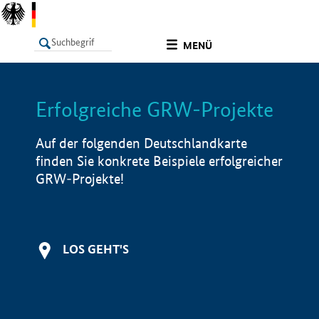
undefined
MENÜ
Erfolgreiche GRW-Projekte
LISTE
Filter
Info
Auf der folgenden Deutschlandkarte
finden Sie konkrete Beispiele erfolgreicher
GRW-Projekte!
LOS GEHT'S