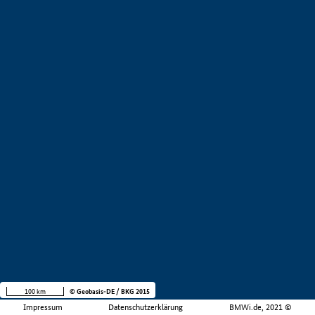
100 km
© Geobasis-DE / BKG 2015
Impressum
Datenschutzerklärung
BMWi.de, 2021 ©