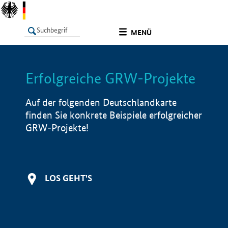
undefined
MENÜ
Erfolgreiche GRW-Projekte
LISTE
Filter
Info
Auf der folgenden Deutschlandkarte
finden Sie konkrete Beispiele erfolgreicher
GRW-Projekte!
LOS GEHT'S