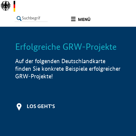
undefined
MENÜ
Erfolgreiche GRW-Projekte
LISTE
Filter
Info
Auf der folgenden Deutschlandkarte
finden Sie konkrete Beispiele erfolgreicher
GRW-Projekte!
LOS GEHT'S