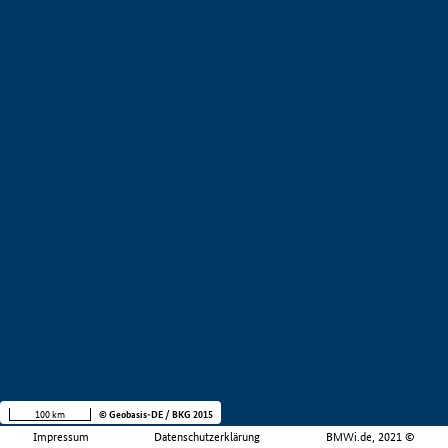
100 km
© Geobasis-DE / BKG 2015
Impressum
Datenschutzerklärung
BMWi.de, 2021 ©