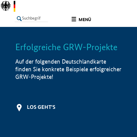
undefined
MENÜ
Erfolgreiche GRW-Projekte
LISTE
Filter
Info
Auf der folgenden Deutschlandkarte
finden Sie konkrete Beispiele erfolgreicher
GRW-Projekte!
LOS GEHT'S