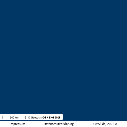
100 km
© Geobasis-DE / BKG 2015
Impressum
Datenschutzerklärung
BMWi.de, 2021 ©