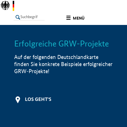
undefined
MENÜ
Erfolgreiche GRW-Projekte
LISTE
Filter
Info
Auf der folgenden Deutschlandkarte
finden Sie konkrete Beispiele erfolgreicher
GRW-Projekte!
LOS GEHT'S