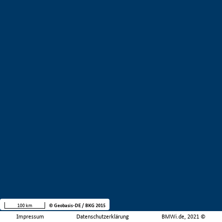
100 km
© Geobasis-DE / BKG 2015
Impressum
Datenschutzerklärung
BMWi.de, 2021 ©