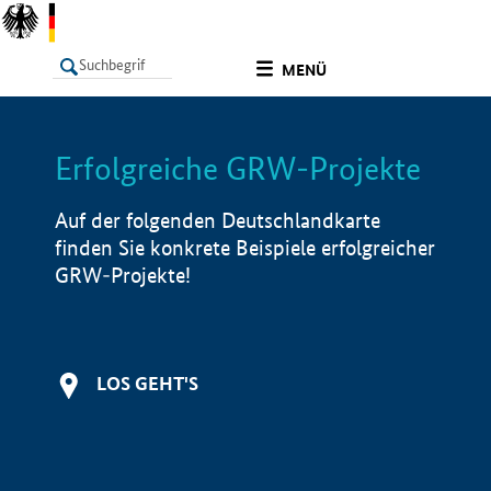
undefined
MENÜ
Erfolgreiche GRW-Projekte
LISTE
Filter
Info
Auf der folgenden Deutschlandkarte
finden Sie konkrete Beispiele erfolgreicher
GRW-Projekte!
LOS GEHT'S