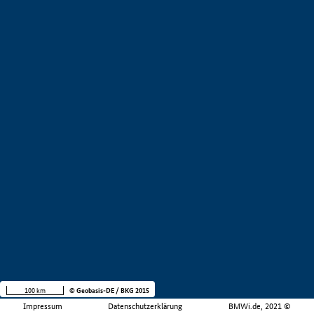
100 km
© Geobasis-DE / BKG 2015
Impressum
Datenschutzerklärung
BMWi.de, 2021 ©