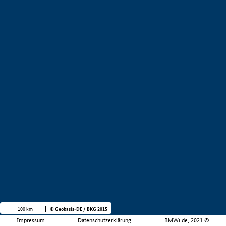
100 km
© Geobasis-DE / BKG 2015
Impressum
Datenschutzerklärung
BMWi.de, 2021 ©