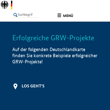
undefined
MENÜ
Erfolgreiche GRW-Projekte
LISTE
Filter
Info
Auf der folgenden Deutschlandkarte
finden Sie konkrete Beispiele erfolgreicher
GRW-Projekte!
LOS GEHT'S