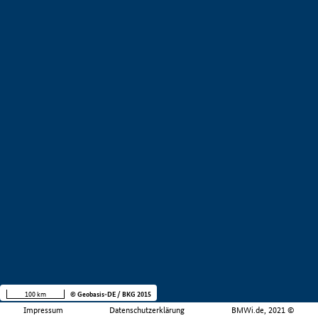
100 km
© Geobasis-DE / BKG 2015
Impressum
Datenschutzerklärung
BMWi.de, 2021 ©