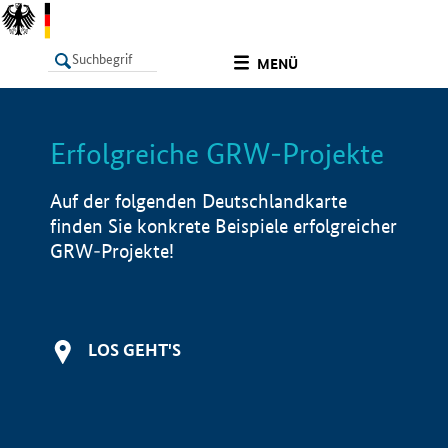
undefined
MENÜ
Erfolgreiche GRW-Projekte
LISTE
Filter
Info
Auf der folgenden Deutschlandkarte
finden Sie konkrete Beispiele erfolgreicher
GRW-Projekte!
LOS GEHT'S