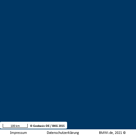
100 km
© Geobasis-DE / BKG 2015
Impressum
Datenschutzerklärung
BMWi.de, 2021 ©