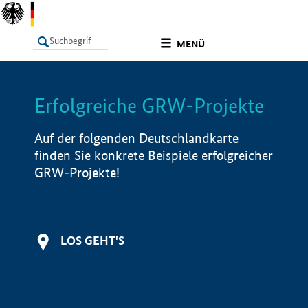
undefined
MENÜ
Erfolgreiche GRW-Projekte
LISTE
Filter
Info
Auf der folgenden Deutschlandkarte
finden Sie konkrete Beispiele erfolgreicher
GRW-Projekte!
LOS GEHT'S