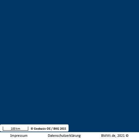
100 km
© Geobasis-DE / BKG 2015
Impressum
Datenschutzerklärung
BMWi.de, 2021 ©