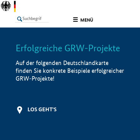
undefined
MENÜ
Erfolgreiche GRW-Projekte
LISTE
Filter
Info
Auf der folgenden Deutschlandkarte
finden Sie konkrete Beispiele erfolgreicher
GRW-Projekte!
LOS GEHT'S