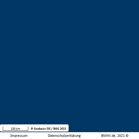
100 km
© Geobasis-DE / BKG 2015
Impressum
Datenschutzerklärung
BMWi.de, 2021 ©