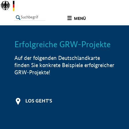
undefined
MENÜ
Erfolgreiche GRW-Projekte
LISTE
Filter
Info
Auf der folgenden Deutschlandkarte
finden Sie konkrete Beispiele erfolgreicher
GRW-Projekte!
LOS GEHT'S